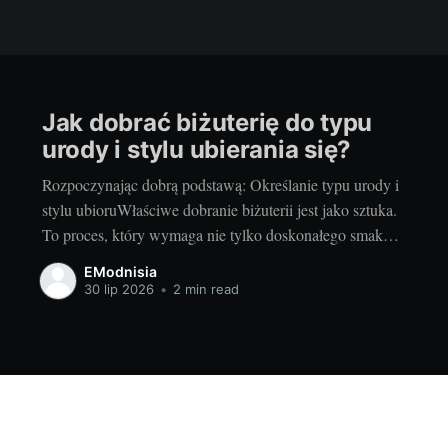
Jak dobrać biżuterię do typu
urody i stylu ubierania się?
Rozpoczynając dobrą podstawą: Określanie typu urody i
stylu ubioruWłaściwe dobranie biżuterii jest jako sztuka.
To proces, który wymaga nie tylko doskonałego smaku,
ale także rozumienia własnego typu urody i stylu
EModnisia
ubierania się. Przed dokonaniem jakiejkolwiek decyzji
30 lip 2026
•
2 min read
zakupowej, ważne jest, aby dokładnie ocenić swój typ
urody i styl ubierania. Wybór biżuterii