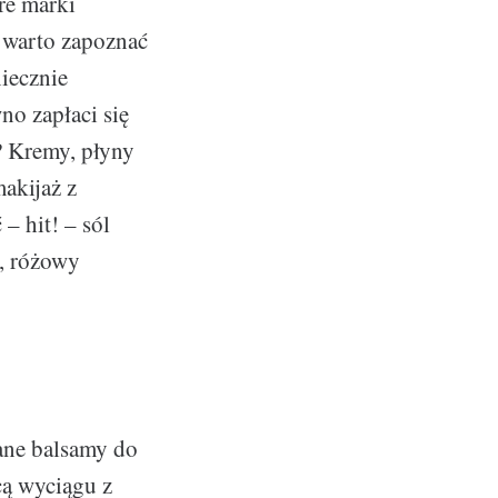
re marki
 warto zapoznać
iecznie
o zapłaci się
y? Kremy, płyny
makijaż z
– hit! – sól
y, różowy
ane balsamy do
cą wyciągu z