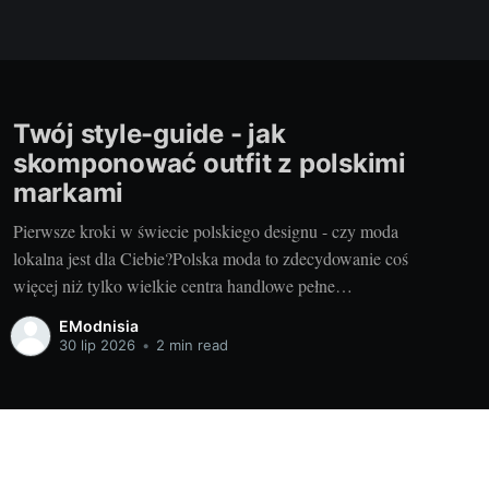
Twój style-guide - jak
skomponować outfit z polskimi
markami
Pierwsze kroki w świecie polskiego designu - czy moda
lokalna jest dla Ciebie?Polska moda to zdecydowanie coś
więcej niż tylko wielkie centra handlowe pełne
uniwersalnych ubrań. Wyjątkowy design, niepowtarzalne
EModnisia
kroje i oryginalne, pełne smaku stylistyczne kombinacje –
30 lip 2026
•
2 min read
to wszystko oferują polskie marki, które mogą stać się
bazą dla personalizacji naszej