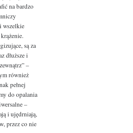
fić na bardzo
emniczy
i wszelkie
 krążenie.
gizujące, są za
az dłuższe i
 zewnątrz” –
tym również
nak pełnej
emy do opalania
iwersalne –
ą i ujędrniają,
w, przez co nie