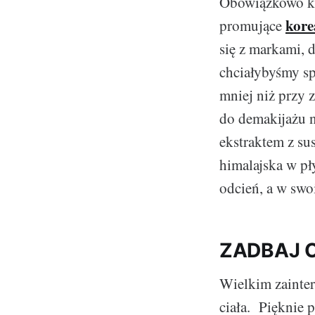
Obowiązkowo kr
kore
promujące
się z markami, 
chciałybyśmy sp
mniej niż przy 
do demakijażu na
ekstraktem z sus
himalajska w pł
odcień, a w swo
ZADBAJ 
Wielkim zainter
ciała. Pięknie p