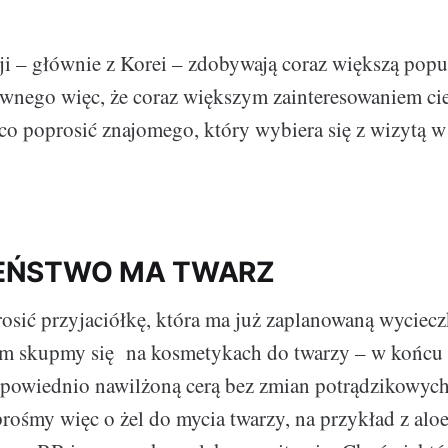
i – głównie z Korei – zdobywają coraz większą pop
iwnego więc, że coraz większym zainteresowaniem cie
co poprosić znajomego, który wybiera się z wizytą w
EŃSTWO MA TWARZ
osić przyjaciółkę, która ma już zaplanowaną wyciecz
im skupmy się na kosmetykach do twarzy – w końcu A
powiednio nawilżoną cerą bez zmian potrądzikowych
rośmy więc o żel do mycia twarzy, na przykład z alo