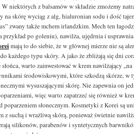
.
W niektórych z balsamów w składzie zmożemy natra
cy na skórę wyciąg z alg, hialuronian sodu i dość taj
us” zwany także mchem irlandzkim. Mech ten łagodz
 przykład po goleniu), nawilża, ujędrnia i usprawnia
orei
mają to do siebie, że w głównej mierze nie są aler
o każdego typu skóry. A jako że zbliżają się dni cor
ne słońca, warto zainwestować w krem nawilżający „na
ynnikami środowiskowymi, które szkodzą skórze, w 
necznymi wysuszającymi skórę. Nie zapewnia on jed
oparzeniami, więc warto zapatrzeć się również w kr
ed poparzeniem słonecznym. Kosmetyki z Korei są un
 z suchą i wrażliwą skórą, ponieważ świetnie nawilżaj
erają silikonów, parabenów i syntetycznych barwnikó