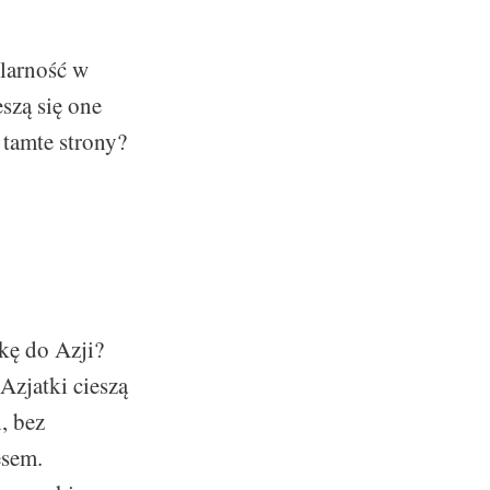
ularność w
szą się one
 tamte strony?
kę do Azji?
zjatki cieszą
, bez
esem.