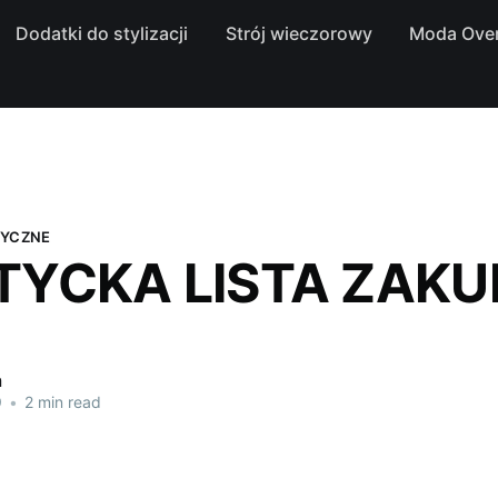
Dodatki do stylizacji
Strój wieczorowy
Moda Over
TYCZNE
TYCKA LISTA ZAK
a
9
•
2 min read