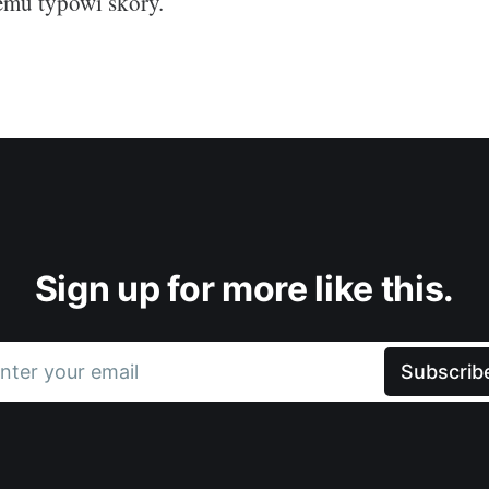
emu typowi skóry.
Sign up for more like this.
nter your email
Subscrib