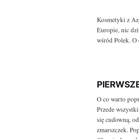
Kosmetyki z Azj
Europie, nic dz
wśród Polek. O 
PIERWSZ
O co warto popr
Przede wszystk
się cudowną, od
zmarszczek. Pop