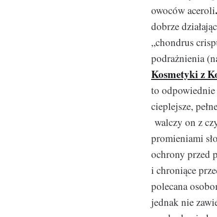
owoców aceroli
dobrze działają
„chondrus crisp
podrażnienia (na
Kosmetyki z K
to odpowiednie d
cieplejsze, peł
walczy on z cz
promieniami sło
ochrony przed p
i chroniące prz
polecana osobom
jednak nie zawi