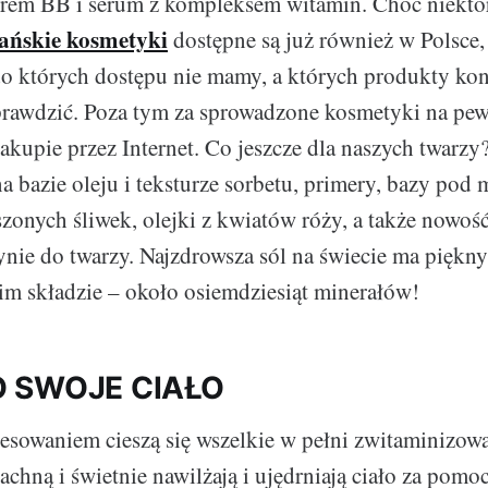
em BB i serum z kompleksem witamin. Choć niektó
ańskie kosmetyki
dostępne są już również w Polsce,
do których dostępu nie mamy, a których produkty kon
rawdzić. Poza tym za sprowadzone kosmetyki na pewn
zakupie przez Internet. Co jeszcze dla naszych twarz
 bazie oleju i teksturze sorbetu, primery, bazy pod 
zonych śliwek, olejki z kwiatów róży, a także nowość 
ynie do twarzy. Najzdrowsza sól na świecie ma piękn
im składzie – około osiemdziesiąt minerałów!
O SWOJE CIAŁO
esowaniem cieszą się wszelkie w pełni zwitaminizow
achną i świetnie nawilżają i ujędrniają ciało za pomo