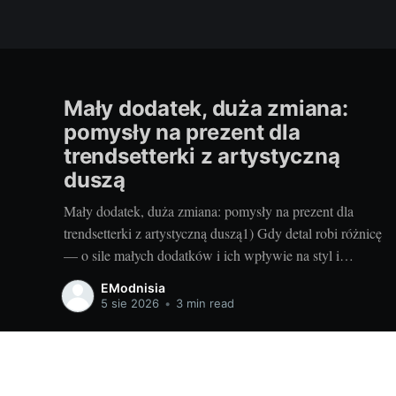
Mały dodatek, duża zmiana:
pomysły na prezent dla
trendsetterki z artystyczną
duszą
Mały dodatek, duża zmiana: pomysły na prezent dla
trendsetterki z artystyczną duszą1) Gdy detal robi różnicę
— o sile małych dodatków i ich wpływie na styl i
nastrójKiedy w mojej szafie robię małe rewolucje,
EModnisia
najczęściej zaczynam od detali. Jeden nasycony kolor
5 sie 2026
•
3 min read
przy kostkach, intrygująca faktura na nodze czy subtelny
połysk potrafią