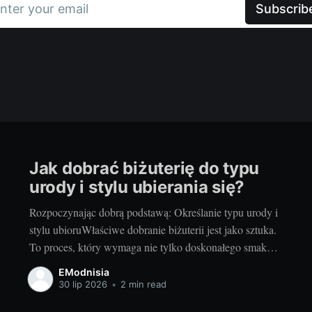
nter your email
Subscrib
Jak dobrać biżuterię do typu
urody i stylu ubierania się?
Rozpoczynając dobrą podstawą: Określanie typu urody i
stylu ubioruWłaściwe dobranie biżuterii jest jako sztuka.
To proces, który wymaga nie tylko doskonałego smaku,
ale także rozumienia własnego typu urody i stylu
EModnisia
ubierania się. Przed dokonaniem jakiejkolwiek decyzji
30 lip 2026
•
2 min read
zakupowej, ważne jest, aby dokładnie ocenić swój typ