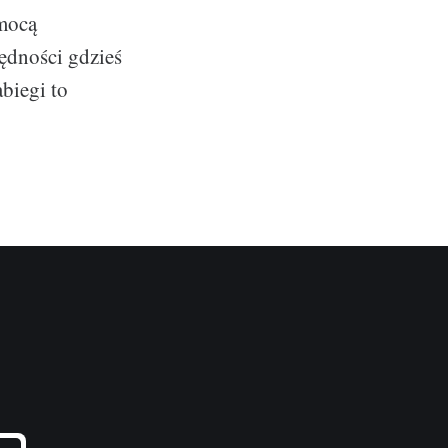
omocą
ędności gdzieś
biegi to