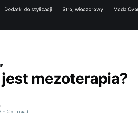
Dodatki do stylizacji
Strój wieczorowy
Moda Over
IE
jest mezoterapia?
a
0
•
2 min read