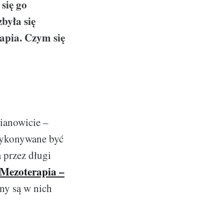
 się go
była się
rapia. Czym się
mianowicie –
wykonywane być
 przez długi
Mezoterapia –
eny są w nich