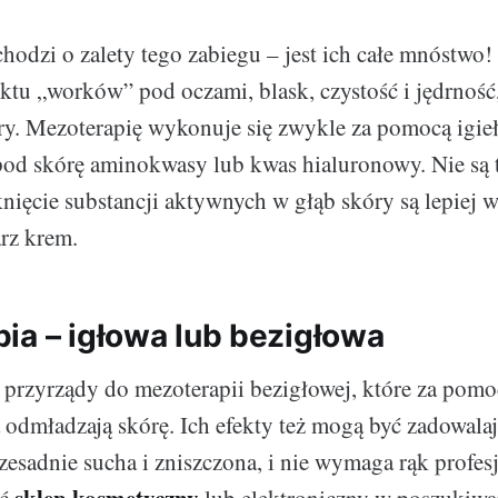
chodzi o zalety tego zabiegu – jest ich całe mnóstwo
ektu „worków” pod oczami, blask, czystość i jędrność,
y. Mezoterapię wykonuje się zwykle za pomocą igie
od skórę aminokwasy lub kwas hialuronowy. Nie są t
nięcie substancji aktywnych w głąb skóry są lepiej w
rz krem.
ia – igłowa lub bezigłowa
ż przyrządy do mezoterapii bezigłowej, które za pomoc
odmładzają skórę. Ich efekty też mogą być zadowalają
rzesadnie sucha i zniszczona, i nie wymaga rąk profes