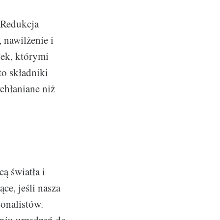
! Redukcja
 nawilżenie i
łek, którymi
o składniki
chłaniane niż
ą światła i
ce, jeśli nasza
jonalistów.