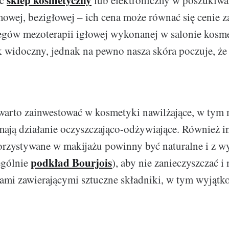
sklep kosmetyczny
ić
lub elektroniczny w poszukiwa
owej, bezigłowej – ich cena może równać się cenie 
egów mezoterapii igłowej wykonanej w salonie kosm
ak widoczny, jednak na pewno nasza skóra poczuje, że
warto zainwestować w kosmetyki nawilżające, w tym m
 mają działanie oczyszczająco-odżywiające. Również i
rzystywane w makijażu powinny być naturalne i z wy
podkład Bourjois
ególnie
), aby nie zanieczyszczać i
ami zawierającymi sztuczne składniki, w tym wyjątk