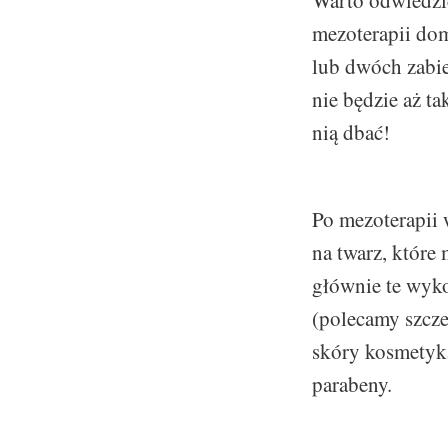
Warto odwiedz
mezoterapii dom
lub dwóch zabi
nie będzie aż t
nią dbać!
Po mezoterapii 
na twarz, które
głównie te wyko
(polecamy szcz
skóry kosmetyk
parabeny.