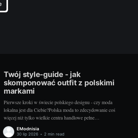
e
Twój style-guide - jak
skomponować outfit z polskimi
markami
Pierwsze kroki w świecie polskiego designu - czy moda
lokalna jest dla Ciebie?Polska moda to zdecydowanie coś
więcej niż tylko wielkie centra handlowe pełne
uniwersalnych ubrań. Wyjątkowy design, niepowtarzalne
EModnisia
kroje i oryginalne, pełne smaku stylistyczne kombinacje –
30 lip 2026
•
2 min read