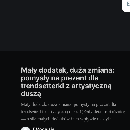
E
Mały dodatek, duża zmiana:
pomysły na prezent dla
trendsetterki z artystyczną
duszą
Mały dodatek, duża zmiana: pomysły na prezent dla
trendsetterki z artystyczną duszą1) Gdy detal robi różnicę
— o sile małych dodatków i ich wpływie na styl i
nastrójKiedy w mojej szafie robię małe rewolucje,
EModnisia