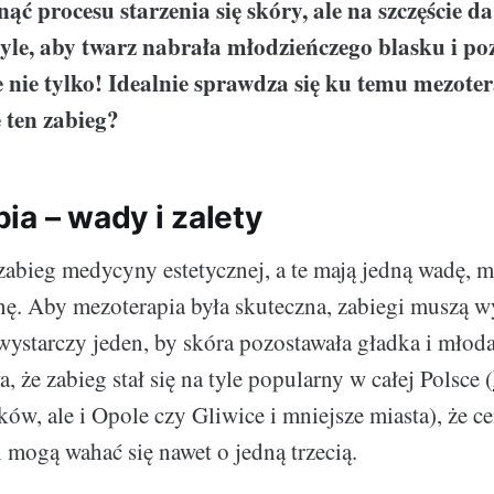
nąć procesu starzenia się skóry, ale na szczęście da
tyle, aby twarz nabrała młodzieńczego blasku i poz
e nie tylko! Idealnie sprawdza się ku temu mezote
 ten zabieg?
ia – wady i zalety
zabieg medycyny estetycznej, a te mają jedną wadę, 
nę. Aby mezoterapia była skuteczna, zabiegi muszą 
 wystarczy jeden, by skóra pozostawała gładka i młoda
a, że zabieg stał się na tyle popularny w całej Polsce (
ków, ale i Opole czy Gliwice i mniejsze miasta), że c
 mogą wahać się nawet o jedną trzecią.