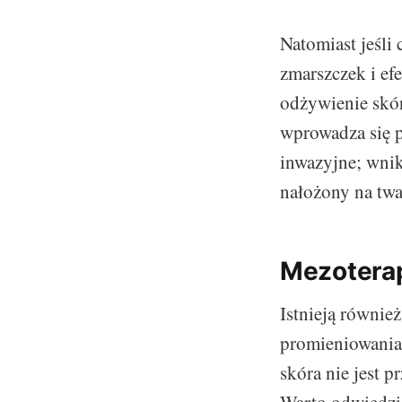
Natomiast jeśli 
zmarszczek i ef
odżywienie skór
wprowadza się p
inwazyjne; wnik
nałożony na twa
Mezoterap
Istnieją równie
promieniowania 
skóra nie jest p