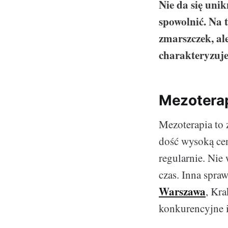
Nie da się unik
spowolnić. Na 
zmarszczek, al
charakteryzuje
Mezoterap
Mezoterapia to 
dość wysoką ce
regularnie. Nie
czas. Inna spraw
Warszawa
, Kra
konkurencyjne i