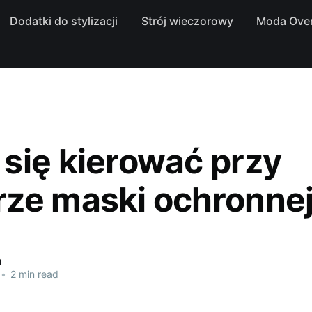
Dodatki do stylizacji
Strój wieczorowy
Moda Over
się kierować przy
ze maski ochronne
a
•
2 min read