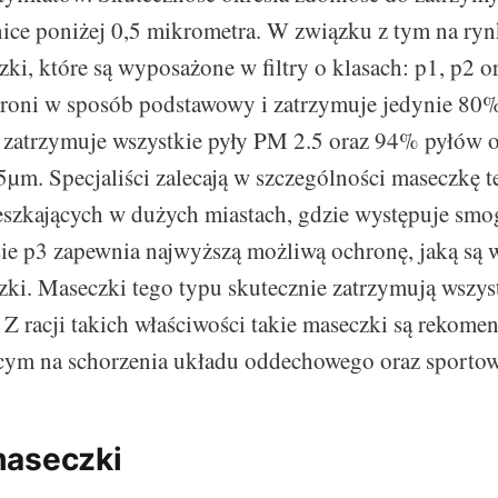
nice poniżej 0,5 mikrometra. W związku z tym na r
ki, które są wyposażone w filtry o klasach: p1, p2 o
hroni w sposób podstawowy i zatrzymuje jedynie 80
p2 zatrzymuje wszystkie pyły PM 2.5 oraz 94% pyłów 
,5µm. Specjaliści zalecają w szczególności maseczkę 
zkających w dużych miastach, gdzie występuje smog
sie p3 zapewnia najwyższą możliwą ochronę, jaką są w
ki. Maseczki tego typu skutecznie zatrzymują wszyst
. Z racji takich właściwości takie maseczki są rekom
cym na schorzenia układu oddechowego oraz sporto
maseczki