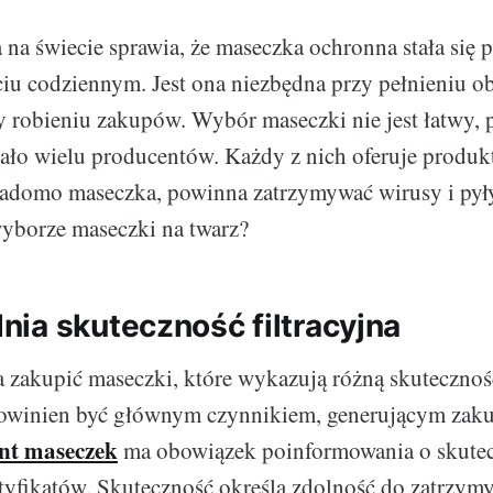
 na świecie sprawia, że maseczka ochronna stała si
ciu codziennym. Jest ona niezbędna przy pełnieniu 
robieniu zakupów. Wybór maseczki nie jest łatwy, 
ało wielu producentów. Każdy z nich oferuje produk
wiadomo maseczka, powinna zatrzymywać wirusy i pył
yborze maseczki na twarz?
ia skuteczność filtracyjna
zakupić maseczki, które wykazują różną skuteczność 
owinien być głównym czynnikiem, generującym zaku
nt maseczek
ma obowiązek poinformowania o skute
certyfikatów. Skuteczność określa zdolność do zatrzy