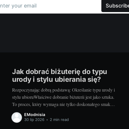
nter your email
Subscrib
Jak dobrać biżuterię do typu
urody i stylu ubierania się?
Rozpoczynając dobrą podstawą: Określanie typu urody i
stylu ubioruWłaściwe dobranie biżuterii jest jako sztuka.
To proces, który wymaga nie tylko doskonałego smaku,
ale także rozumienia własnego typu urody i stylu
EModnisia
ubierania się. Przed dokonaniem jakiejkolwiek decyzji
30 lip 2026
•
2 min read
zakupowej, ważne jest, aby dokładnie ocenić swój typ