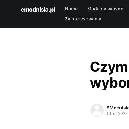
Home
Moda na wiosne
emodnisia.pl
Zainteresowania
Czym 
wybor
EModnisi
16 lut 2022