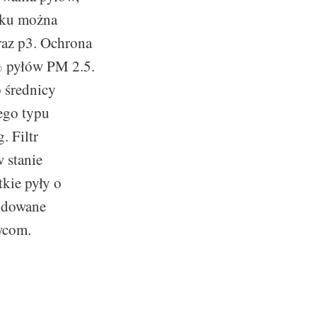
ynku można
raz p3. Ochrona
% pyłów PM 2.5.
o średnicy
tego typu
. Filtr
 stanie
kie pyły o
endowane
wcom.