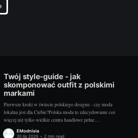
e
Twój style-guide - jak
skomponować outfit z polskimi
markami
Pierwsze kroki w świecie polskiego designu - czy moda
lokalna jest dla Ciebie?Polska moda to zdecydowanie coś
więcej niż tylko wielkie centra handlowe pełne
uniwersalnych ubrań. Wyjątkowy design, niepowtarzalne
EModnisia
kroje i oryginalne, pełne smaku stylistyczne kombinacje –
30 lip 2026
•
2 min read