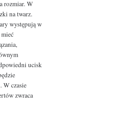
a rozmiar. W
zki na twarz.
iary występują w
 mieć
ązania,
Głównym
odpowiedni ucisk
będzie
. W czasie
pertów zwraca