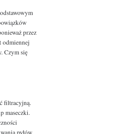
ę podstawowym
obowiązków
ponieważ przez
t odmiennej
y. Czym się
filtracyjną.
p maseczki.
czności
mywania pyłów,