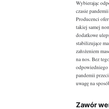
Wybierając odpo
czasie pandemii
Producenci ofer
takiej samej no
dodatkowe uleps
stabilizujące m
założeniem mase
na nos. Bez teg
odpowiedniego n
pandemii przeci
uwagę na sposób
Zawór we