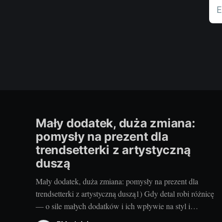
E
Mały dodatek, duża zmiana:
pomysły na prezent dla
trendsetterki z artystyczną
duszą
Mały dodatek, duża zmiana: pomysły na prezent dla
trendsetterki z artystyczną duszą1) Gdy detal robi różnicę
— o sile małych dodatków i ich wpływie na styl i
nastrójKiedy w mojej szafie robię małe rewolucje,