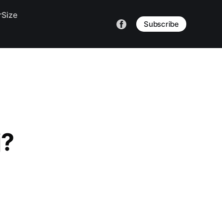
Size
Subscribe
j?