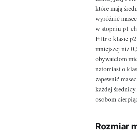
które mają śred
wyróżnić masecz
w stopniu p1 c
Filtr o klasie 
mniejszej niż 0
obywatelom mies
natomiast o kla
zapewnić masecz
każdej średnicy
osobom cierpią
Rozmiar 