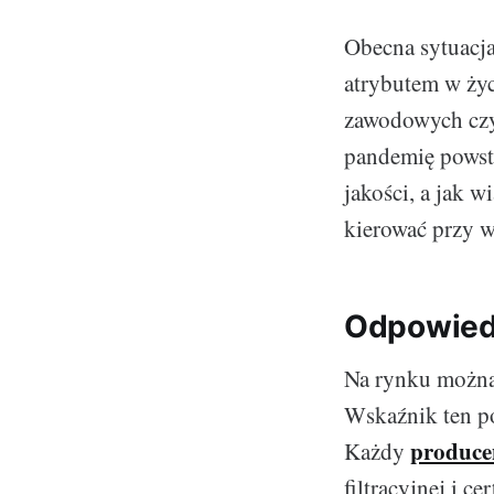
Obecna sytuacja
atrybutem w ży
zawodowych czy 
pandemię powst
jakości, a jak 
kierować przy w
Odpowiedn
Na rynku można 
Wskaźnik ten p
produce
Każdy
filtracyjnej i 