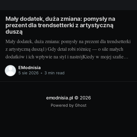
Mały dodatek, duża zmiana: pomysły na
prezent dla trendsetterki z artystyczną
duszą
Mały dodatek, duża zmiana: pomysły na prezent dla trendsetterki
z artystyczną duszą1) Gdy detal robi różnicę — o sile małych
dodatków i ich wpływie na styl i nastrójKiedy w mojej szafie
robię małe rewolucje, najczęściej zaczynam od detali. Jeden
EModnisia
nasycony kolor przy kostkach, intrygująca faktura na nodze czy
5 sie 2026
•
3 min read
subtelny połysk potrafią
emodnisia.pl
© 2026
Powered by Ghost