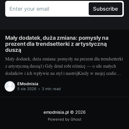
Enter your email
Subscribe
Mały dodatek, duża zmiana: pomysły na
prezent dla trendsetterki z artystyczną
duszą
Mały dodatek, duża zmiana: pomysły na prezent dla trendsetterki
z artystyczną duszą1) Gdy detal robi różnicę — o sile małych
dodatków i ich wpływie na styl i nastrójKiedy w mojej szafie
robię małe rewolucje, najczęściej zaczynam od detali. Jeden
EModnisia
nasycony kolor przy kostkach, intrygująca faktura na nodze czy
5 sie 2026
•
3 min read
subtelny połysk potrafią
emodnisia.pl
© 2026
Powered by Ghost