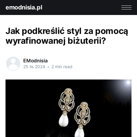
emodnisia.pl
Jak podkreślić styl za pomocą
wyrafinowanej biżuterii?
EModnisia
25 lis 2024
•
2 min read