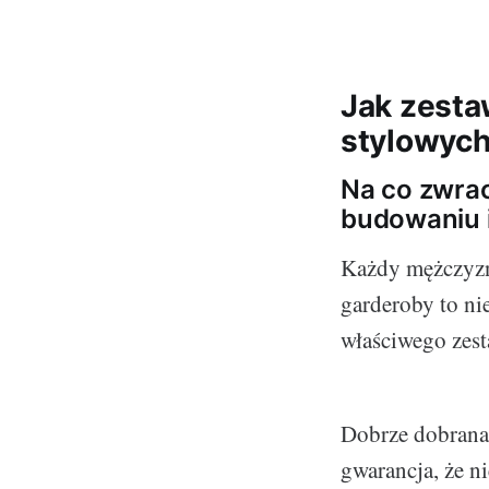
Jak zesta
stylowyc
Na co zwrac
budowaniu i
Każdy mężczyzna
garderoby to ni
właściwego zes
Dobrze dobrana
gwarancja, że n