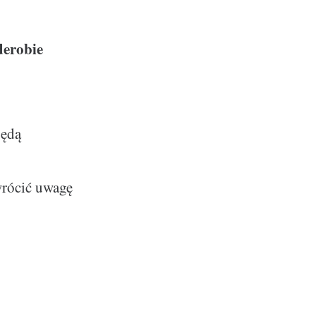
derobie
będą
wrócić uwagę