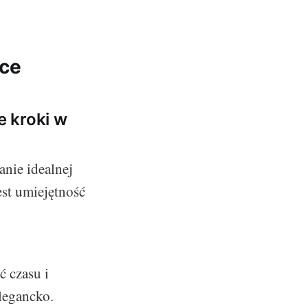
ice
e kroki w
nie idealnej
est umiejętność
 czasu i
elegancko.