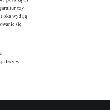
garnitur czy
ut oka wydają
dowanie się
do
cja leży w