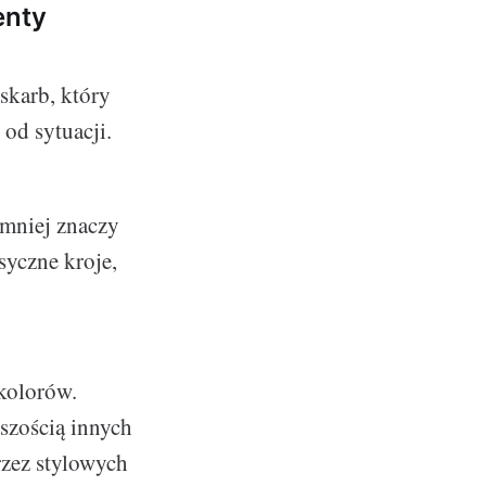
enty
skarb, który
od sytuacji.
e mniej znaczy
syczne kroje,
 kolorów.
szością innych
rzez stylowych