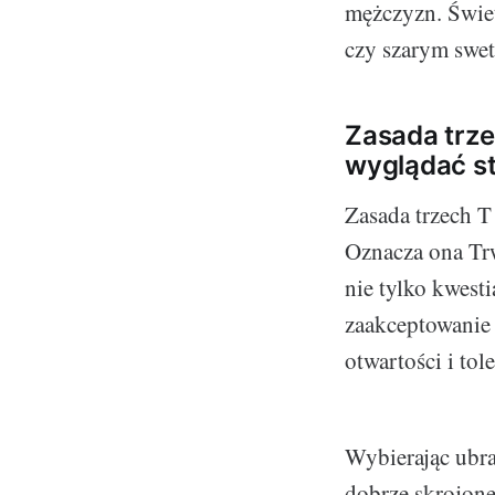
mężczyzn. Świet
czy szarym swe
Zasada trze
wyglądać s
Zasada trzech T
Oznacza ona Trw
nie tylko kwest
zaakceptowanie 
otwartości i tol
Wybierając ubra
dobrze skrojone