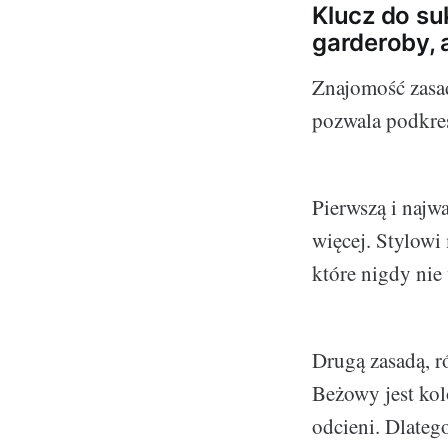
Klucz do su
garderoby, 
Znajomość zasad
pozwala podkreś
Pierwszą i najwa
więcej. Stylowi
które nigdy ni
Drugą zasadą, r
Beżowy jest kol
odcieni. Dlateg