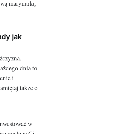
tową marynarką
ady jak
ężczyzna.
ażdego dnia to
enie i
amiętaj także o
 inwestować w
óre posłużą Ci