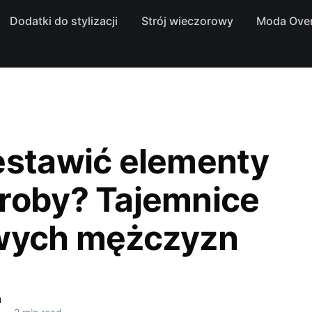
Dodatki do stylizacji
Strój wieczorowy
Moda Over
estawić elementy
roby? Tajemnice
wych mężczyzn
a