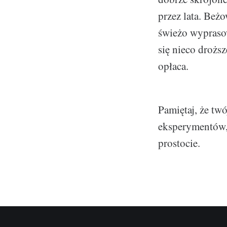
przez lata. Beż
świeżo wyprasow
się nieco droższ
opłaca.
Pamiętaj, że tw
eksperymentów, 
prostocie.