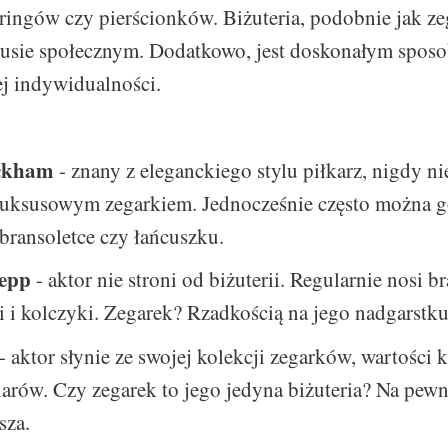
ringów czy pierścionków. Biżuteria, podobnie jak ze
atusie społecznym. Dodatkowo, jest doskonałym spos
j indywidualności.
ckham
- znany z eleganckiego stylu piłkarz, nigdy nie
luksusowym zegarkiem. Jednocześnie często można g
ransoletce czy łańcuszku.
epp
- aktor nie stroni od biżuterii. Regularnie nosi br
i i kolczyki. Zegarek? Rzadkością na jego nadgarstku
- aktor słynie ze swojej kolekcji zegarków, wartości k
larów. Czy zegarek to jego jedyna biżuteria? Na pew
sza.