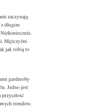
ami zaczynają
k z długim
 Niekoniecznie.
i. Mężczyźni
k jak robią to
tami garderoby
u. Jedno jest
a przyszłość
awych trendów.