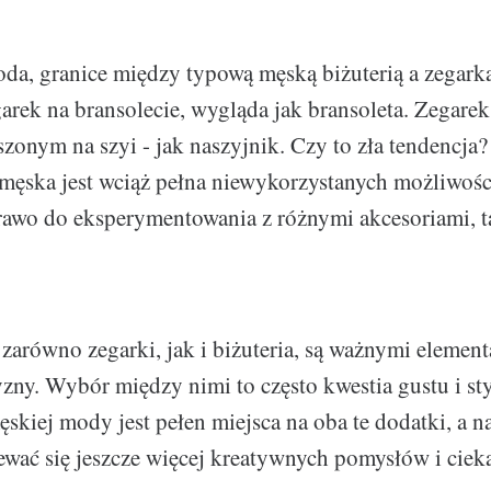
da, granice między typową męską biżuterią a zegark
garek na bransolecie, wygląda jak bransoleta. Zegare
zonym na szyi - jak naszyjnik. Czy to zła tendencja?
ęska jest wciąż pełna niewykorzystanych możliwośc
awo do eksperymentowania z różnymi akcesoriami, ta
arówno zegarki, jak i biżuteria, są ważnymi elemen
ny. Wybór między nimi to często kwestia gustu i styl
skiej mody jest pełen miejsca na oba te dodatki, a n
wać się jeszcze więcej kreatywnych pomysłów i ciek