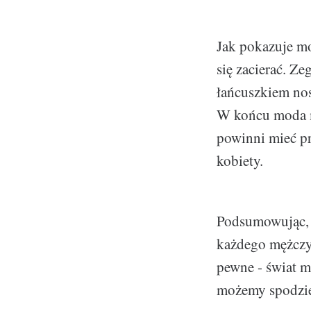
Jak pokazuje mo
się zacierać. Ze
łańcuszkiem nos
W końcu moda m
powinni mieć pr
kobiety.
Podsumowując, z
każdego mężczyz
pewne - świat mę
możemy spodzie