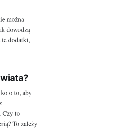
nie można
 Jak dowodzą
te dodatki,
świata?
ko o to, aby
z
. Czy to
erią? To zależy