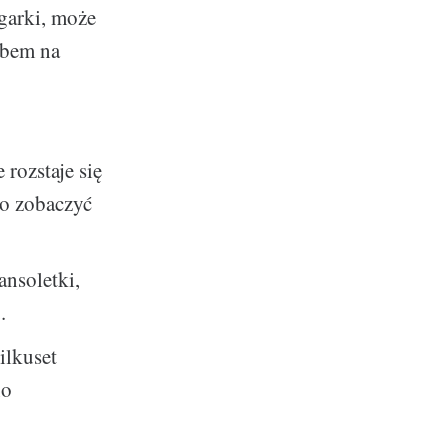
garki, może
obem na
 rozstaje się
o zobaczyć
ansoletki,
.
ilkuset
no