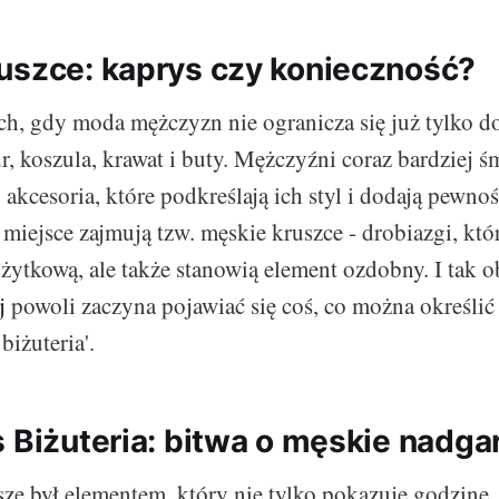
uszce: kaprys czy konieczność?
h, gdy moda mężczyzn nie ogranicza się już tylko 
r, koszula, krawat i buty. Mężczyźni coraz bardziej ś
akcesoria, które podkreślają ich styl i dodają pewno
miejsce zajmują tzw. męskie kruszce - drobiazgi, któr
użytkową, ale także stanowią element ozdobny. I tak 
j
powoli zaczyna pojawiać się coś, co można określić
biżuteria'.
 Biżuteria: bitwa o męskie nadgar
ze był elementem, który nie tylko pokazuje godzinę, 