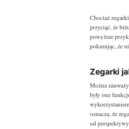
Chociaż zegarki
przyciąć, że bi
powyższe przykł
pokazując, że n
Zegarki j
Można zauważyć,
były one funkcj
wykorzystaniem 
oznacza, że zega
od perspektywy