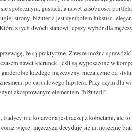
usie społecznym, gustach, a nawet zasobności portfel
rugiej strony, biżuteria jest symbolem luksusu, eleganc
 Które z tych dwóch stanowi lepszy wybór dla mężcz
 przewagę, że są praktyczne. Zawsze można sprawdzić
a czasem nawet kierunek, jeśli są wyposażone w kompa
 garderobie każdego mężczyzny, niezależnie od stylu
iznesmena po casualowego hipstera. Przy czym dla w
dynym akceptowanym elementem "biżuterii".
i, tradycyjnie kojarzona jest raczej z kobietami, ale to
 coraz więcej mężczyzn decyduje się na noszenie bra