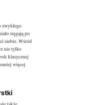
do zwykłego
miało sięgają po
ści siebie. Wśród
e nie tylko
obok klasycznej
 mniej więcej
stki
ale także