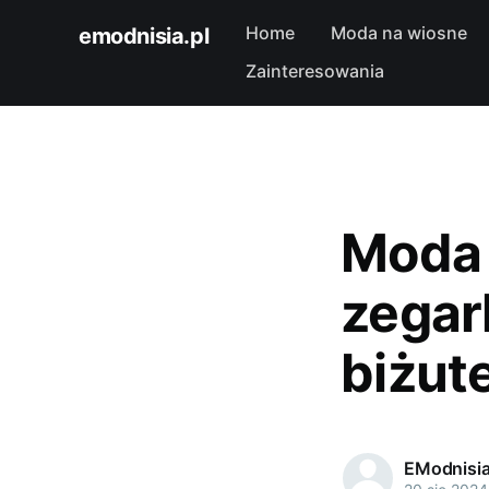
Home
Moda na wiosne
emodnisia.pl
Zainteresowania
Moda 
zegar
biżut
EModnisi