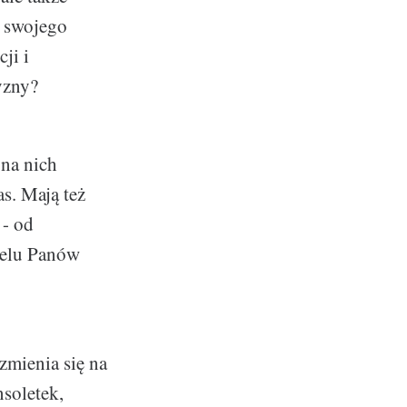
a swojego
ji i
yzny?
 na nich
s. Mają też
 - od
ielu Panów
 zmienia się na
nsoletek,