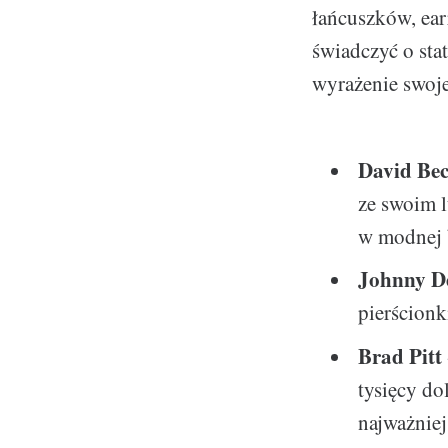
łańcuszków, ear
świadczyć o st
wyrażenie swoje
David Be
ze swoim 
w modnej b
Johnny D
pierścionk
Brad Pitt
tysięcy do
najważniej