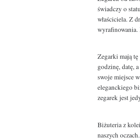
świadczy o stat
właściciela. Z d
wyrafinowania.
Zegarki mają tę
godzinę, datę, 
swoje miejsce w
eleganckiego b
zegarek jest je
Biżuteria z kole
naszych oczach.