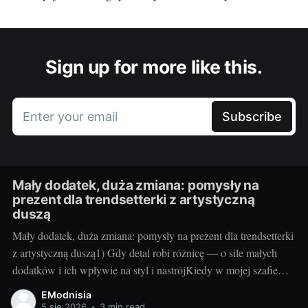
Sign up for more like this.
Enter your email
Subscribe
Mały dodatek, duża zmiana: pomysły na
prezent dla trendsetterki z artystyczną
duszą
Mały dodatek, duża zmiana: pomysły na prezent dla trendsetterki
z artystyczną duszą1) Gdy detal robi różnicę — o sile małych
dodatków i ich wpływie na styl i nastrójKiedy w mojej szafie
robię małe rewolucje, najczęściej zaczynam od detali. Jeden
EModnisia
nasycony kolor przy kostkach, intrygująca faktura na nodze czy
5 sie 2026
•
3 min read