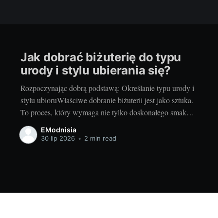
Jak dobrać biżuterię do typu
urody i stylu ubierania się?
Rozpoczynając dobrą podstawą: Określanie typu urody i
stylu ubioruWłaściwe dobranie biżuterii jest jako sztuka.
To proces, który wymaga nie tylko doskonałego smaku,
ale także rozumienia własnego typu urody i stylu
EModnisia
ubierania się. Przed dokonaniem jakiejkolwiek decyzji
30 lip 2026
•
2 min read
zakupowej, ważne jest, aby dokładnie ocenić swój typ
urody i styl ubierania. Wybór biżuterii