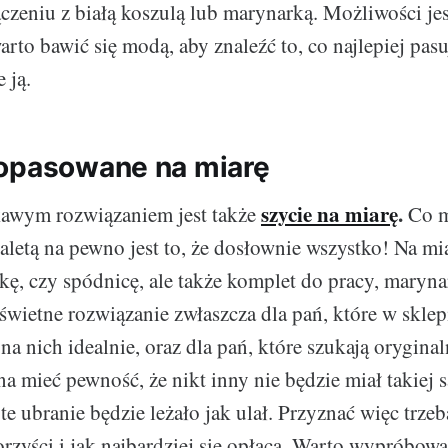
czeniu z białą koszulą lub marynarką. Możliwości je
arto bawić się modą, aby znaleźć to, co najlepiej pas
 ją.
opasowane na miarę
szycie na miarę
.
kawym rozwiązaniem jest także
Co m
aletą na pewno jest to, że dosłownie wszystko! Na m
nkę, czy spódnicę, ale także komplet do pracy, maryna
 świetne rozwiązanie zwłaszcza dla pań, które w sklep
 na nich idealnie, oraz dla pań, które szukają orygin
a mieć pewność, że nikt inny nie będzie miał takiej s
 ubranie będzie leżało jak ulał. Przyznać więc trzeba
zyści i jak najbardziej się opłaca. Warto wypróbowa