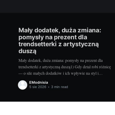
Mały dodatek, duża zmiana:
pomysły na prezent dla
trendsetterki z artystyczną
duszą
Mały dodatek, duża zmiana: pomysły na prezent dla
trendsetterki z artystyczną duszą1) Gdy detal robi różnicę
— o sile małych dodatków i ich wpływie na styl i
nastrójKiedy w mojej szafie robię małe rewolucje,
EModnisia
najczęściej zaczynam od detali. Jeden nasycony kolor
5 sie 2026
•
3 min read
przy kostkach, intrygująca faktura na nodze czy subtelny
połysk potrafią