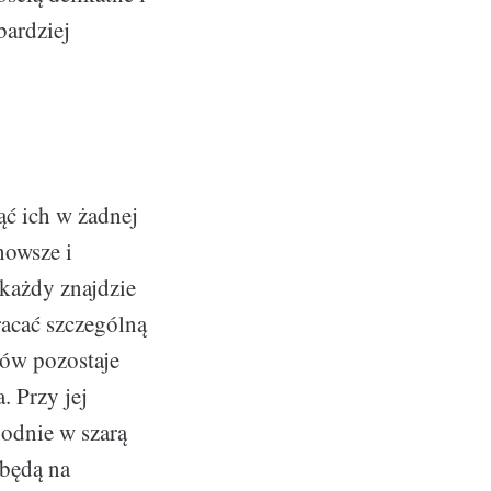
bardziej
ąć ich w żadnej
nowsze i
 każdy znajdzie
racać szczególną
nów pozostaje
. Przy jej
podnie w szarą
 będą na