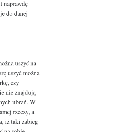
st naprawdę
uje do danej
ożna uszyć na
iarę uszyć można
rkę, czy
ie nie znajdują
alnych ubrań. W
amej rzeczy, a
, iż taki zabieg
ć na sobie.