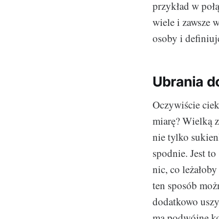
przykład w połą
wiele i zawsze w
osoby i definiuje
Ubrania d
Oczywiście cie
miarę? Wielką z
nie tylko sukie
spodnie. Jest to
nic, co leżałoby
ten sposób możn
dodatkowo uszyte
ma podwójne kor