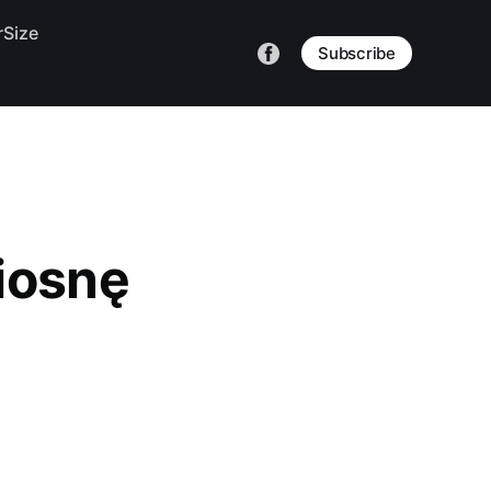
Size
Subscribe
iosnę