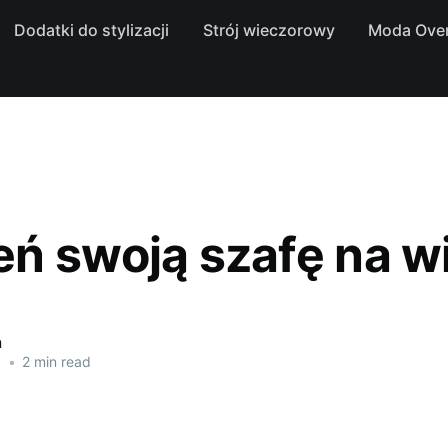
Dodatki do stylizacji
Strój wieczorowy
Moda Over
ń swoją szafę na w
a
1
•
2 min read