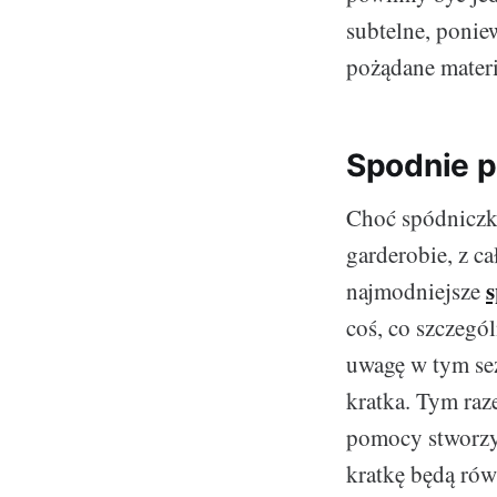
subtelne, poniew
pożądane materia
Spodnie p
Choć spódniczki
garderobie, z c
najmodniejsze
coś, co szczegó
uwagę w tym sez
kratka. Tym raze
pomocy stworzyć
kratkę będą rów