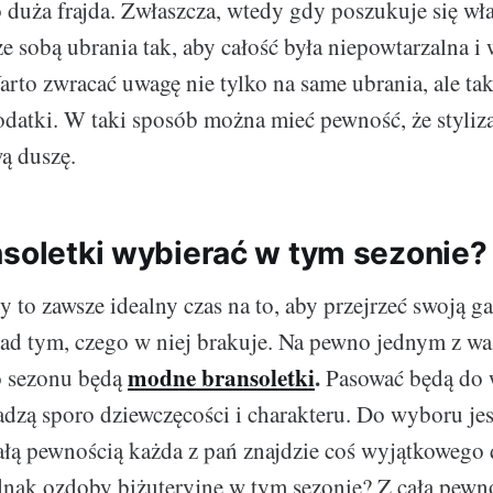
duża frajda. Zwłaszcza, wtedy gdy poszukuje się wła
ze sobą ubrania tak, aby całość była niepowtarzalna i 
arto zwracać uwagę nie tylko na same ubrania, ale ta
datki. W taki sposób można mieć pewność, że styliza
ą duszę.
nsoletki wybierać w tym sezonie?
 to zawsze idealny czas na to, aby przejrzeć swoją ga
nad tym, czego w niej brakuje. Na pewno jednym z wa
modne bransoletki
.
o sezonu będą
Pasować będą do 
adzą sporo dziewczęcości i charakteru. Do wyboru jes
ałą pewnością każda z pań znajdzie coś wyjątkowego d
nak ozdoby biżuteryjne w tym sezonie? Z całą pewno