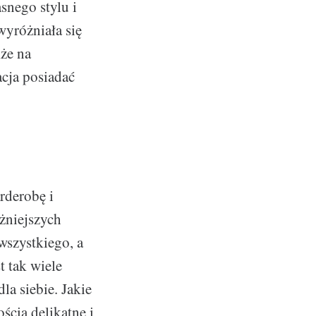
snego stylu i
wyróżniała się
kże na
cja posiadać
rderobę i
żniejszych
wszystkiego, a
t tak wiele
la siebie. Jakie
ścią delikatne i