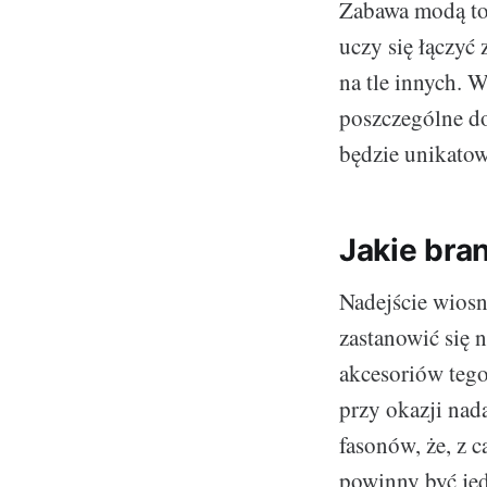
Zabawa modą to 
uczy się łączyć 
na tle innych. W
poszczególne do
będzie unikatow
Jakie bra
Nadejście wiosny
zastanowić się 
akcesoriów teg
przy okazji nad
fasonów, że, z c
powinny być jed