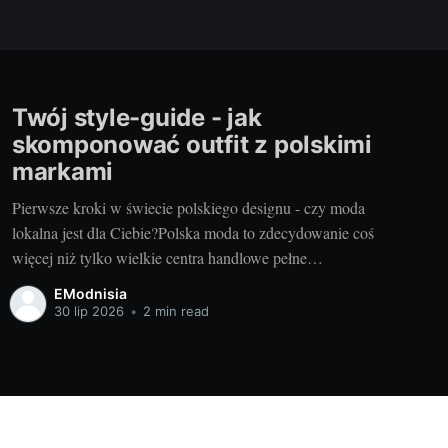
Twój style-guide - jak
skomponować outfit z polskimi
markami
Pierwsze kroki w świecie polskiego designu - czy moda
lokalna jest dla Ciebie?Polska moda to zdecydowanie coś
więcej niż tylko wielkie centra handlowe pełne
uniwersalnych ubrań. Wyjątkowy design, niepowtarzalne
EModnisia
kroje i oryginalne, pełne smaku stylistyczne kombinacje –
30 lip 2026
•
2 min read
to wszystko oferują polskie marki, które mogą stać się
bazą dla personalizacji naszej