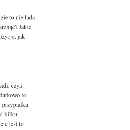
ie to nie lada
arznąć? Jakie
zycje, jak
idi, czyli
odatkowo to
w przypadku
od kilku
ie jest to