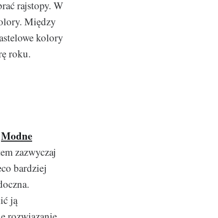
brać rajstopy. W
kolory. Między
Pastelowe kolory
rę roku.
Modne
.
atem zazwyczaj
eco bardziej
idoczna.
ić ją
e rozwiązanie