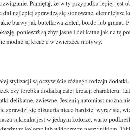
związanie. Pamiętaj, że w ty przypadku lepiej jest u
e dni najlepiej sprawdzą się stonowane, ciemniejsze 
takie barwy jak butelkowa zieleń, bordo lub granat. 
kazję, ponieważ są zbyt jasne i delikatne jak na tę po
ie modne są kreacje w zwierzęce motywy.
łej stylizacji są oczywiście różnego rodzaju dodatki
szek czy torebka dodadzą całej kreacji charakteru. L
atki delikatne, zwiewne. Jesienią natomiast można ni
ie sprawdzi się biżuteria nieco bardziej wyrazista, w
nasza sukienka jest w jednym kolorze, warto podkreśl
dważnym kolorze lub widocznym naszyjnikiem. Taki