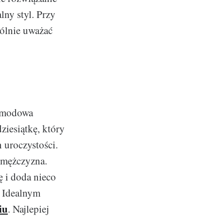
lny styl. Przy
ólnie uważać
ę modowa
ziesiątkę, który
h uroczystości.
y mężczyzna.
 i doda nieco
. Idealnym
iu
. Najlepiej