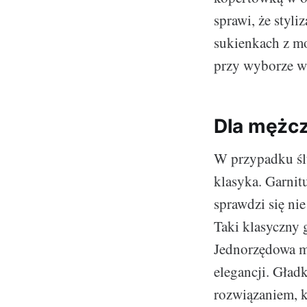
sprawi, że styli
sukienkach z m
przy wyborze w
Dla mężc
W przypadku ślu
klasyka. Garnit
sprawdzi się nie
Taki klasyczny 
Jednorzędowa m
elegancji. Gładk
rozwiązaniem, k