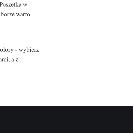
 Poszetka w
yborze warto
kolory - wybierz
ami, a z