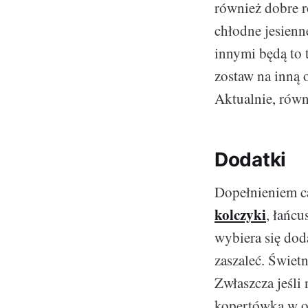
również dobre ro
chłodne jesienn
innymi będą to 
zostaw na inną o
Aktualnie, równ
Dodatki
Dopełnieniem ca
kolczyki
, łańcu
wybiera się dod
zaszaleć. Świetn
Zwłaszcza jeśli 
kopertówką w o