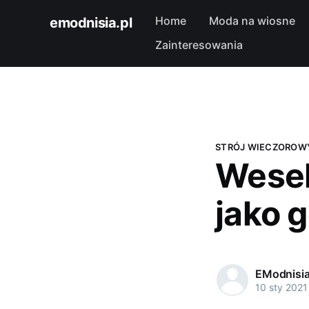
Home
Moda na wiosne
emodnisia.pl
Zainteresowania
STRÓJ WIECZOROW
Wesele
jako 
EModnisi
10 sty 2021