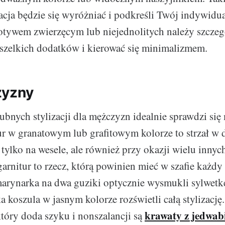
zacja będzie się wyróżniać i podkreśli Twój indywidua
otywem zwierzęcym lub niejednolitych należy szczeg
szelkich dodatków i kierować się minimalizmem.
zyzny
bnych stylizacji dla mężczyzn idealnie sprawdzi si
ur w granatowym lub grafitowym kolorze to strzał w d
 tylko na wesele, ale również przy okazji wielu innyc
garnitur to rzecz, którą powinien mieć w szafie każd
arynarka na dwa guziki optycznie wysmukli sylwetkę
a koszula w jasnym kolorze rozświetli całą stylizację
krawaty z jedwab
tóry doda szyku i nonszalancji są