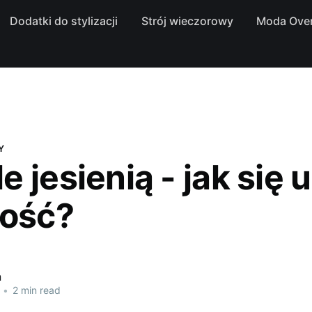
Dodatki do stylizacji
Strój wieczorowy
Moda Over
Y
 jesienią - jak się 
gość?
a
•
2 min read