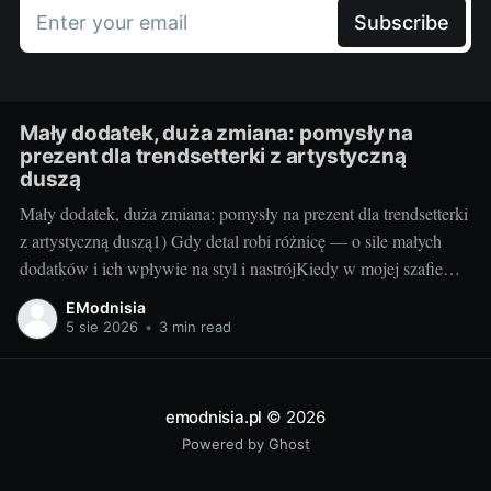
Enter your email
Subscribe
Mały dodatek, duża zmiana: pomysły na
prezent dla trendsetterki z artystyczną
duszą
Mały dodatek, duża zmiana: pomysły na prezent dla trendsetterki
z artystyczną duszą1) Gdy detal robi różnicę — o sile małych
dodatków i ich wpływie na styl i nastrójKiedy w mojej szafie
robię małe rewolucje, najczęściej zaczynam od detali. Jeden
EModnisia
nasycony kolor przy kostkach, intrygująca faktura na nodze czy
5 sie 2026
•
3 min read
subtelny połysk potrafią
emodnisia.pl
© 2026
Powered by Ghost