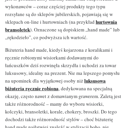
wykonawców – coraz częściej produkty tego typu
rozsyłane są do sklepów jubilerskich, pojawiają się w
hurtownia
sklepach on-line i hurtowniach (na przykład
bransoletek
). Oznaczone są dopiskiem „hand made” lub
„rękodzieło”, co podwyższa ich wartość.
Biżuteria hand made, kiedyś kojarzona z koralikami i
ręcznie robionymi wisiorkami dodawanymi do
łańcuszków dziś rozwinęła skrzydła i uchodzi za towar
luksusowy, idealny na prezent. Nie ma lepszego pomysłu
luksusowa
na upominek dla wyjątkowej osoby niż
biżuteria ręcznie robiona
, dedykowana na specjalną
okazję, często nawet z domawianym grawerem. Zaletą jest
także różnorodność – mamy do wyboru wisiorki,
kolczyki, bransoletki, korale, chokery, broszki. Do tego
dochodzi także różnorodność stylów – choć biżuterię
hand made najłatwiej znaleźć w stylizacji boho, nie