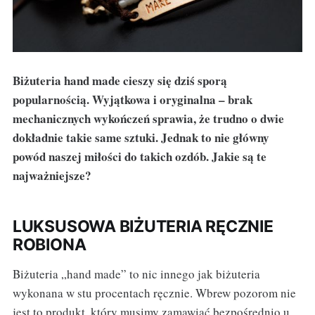
Biżuteria hand made cieszy się dziś sporą
popularnością. Wyjątkowa i oryginalna – brak
mechanicznych wykończeń sprawia, że trudno o dwie
dokładnie takie same sztuki. Jednak to nie główny
powód naszej miłości do takich ozdób. Jakie są te
najważniejsze?
LUKSUSOWA BIŻUTERIA RĘCZNIE
ROBIONA
Biżuteria „hand made” to nic innego jak biżuteria
wykonana w stu procentach ręcznie. Wbrew pozorom nie
jest to produkt, który musimy zamawiać bezpośrednio u